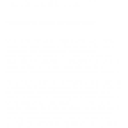
verfassen oder uns Nachrichten zusenden.
E
inbindung von Diensten und Inhalten Dritter
Wir setzen innerhalb unseres Onlineangebotes auf Grundlage
unserer berechtigten Interessen (d.h. Interesse an der Analyse,
Optimierung und wirtschaftlichem Betrieb unseres
Onlineangebotes im Sinne des Art. 6 Abs. 1 lit. f. DSGVO)
Inhalts- oder Serviceangebote von Drittanbietern ein, um deren
Inhalte und Services, wie z.B. Videos oder Schriftarten
einzubinden (nachfolgend einheitlich bezeichnet als “Inhalte”).
Dies setzt immer voraus, dass die Drittanbieter dieser Inhalte, die
IP-Adresse der Nutzer wahrnehmen, da sie ohne die IP-Adresse
die Inhalte nicht an deren Browser senden könnten. Die IP-
Adresse ist damit für die Darstellung dieser Inhalte erforderlich.
Wir bemühen uns nur solche Inhalte zu verwenden, deren
jeweilige Anbieter die IP-Adresse lediglich zur Auslieferung der
Inhalte verwenden. Drittanbieter können ferner so genannte
Pixel-Tags (unsichtbare Grafiken, auch als "Web Beacons"
bezeichnet) für statistische oder Marketingzwecke verwenden.