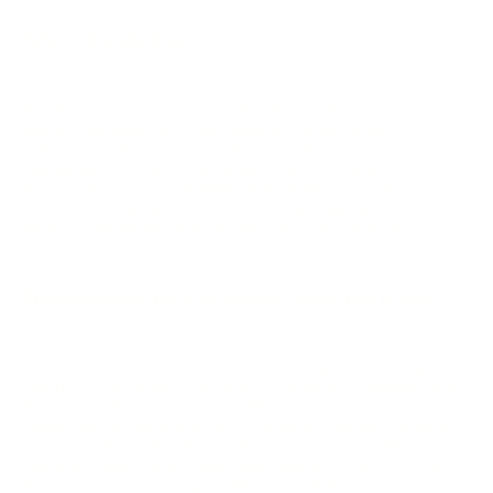
Sicherheitsmaßnahmen
Wir bitten Sie sich regelmäßig über den Inhalt unserer
Datenschutzerklärung zu informieren. Wir passen die
Datenschutzerklärung an, sobald die Änderungen der von uns
durchgeführten Datenverarbeitungen dies erforderlich machen.
Wir informieren Sie, sobald durch die Änderungen eine
Mitwirkungshandlung Ihrerseits (z.B. Einwilligung) oder eine
sonstige individuelle Benachrichtigung erforderlich wird.
Zusammenarbeit mit Auftragsverarbeitern und Dritten
Sofern wir im Rahmen unserer Verarbeitung Daten gegenüber
anderen Personen und Unternehmen (Auftragsverarbeitern oder
Dritten) offenbaren, sie an diese übermitteln oder ihnen sonst
Zugriff auf die Daten gewähren, erfolgt dies nur auf Grundlage
einer gesetzlichen Erlaubnis (z.B. wenn eine Übermittlung der
Daten an Dritte, wie an Zahlungsdienstleister, gem. Art. 6 Abs. 1
lit. b DSGVO zur Vertragserfüllung erforderlich ist), Sie