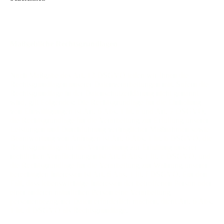
Maßgebliche Rechtsgrundlagen
Nach Maßgabe des Art. 13 DSGVO teilen wir Ihnen die
Rechtsgrundlagen unserer Datenverarbeitungen mit. Sofern die
Rechtsgrundlage in der Datenschutzerklärung nicht genannt
wird, gilt Folgendes: Die Rechtsgrundlage für die Einholung
von Einwilligungen ist Art. 6 Abs. 1 lit. a und Art. 7 DSGVO,
die Rechtsgrundlage für die Verarbeitung zur Erfüllung unserer
Leistungen und Durchführung vertraglicher Maßnahmen sowie
Beantwortung von Anfragen ist Art. 6 Abs. 1 lit. b DSGVO, die
Rechtsgrundlage für die Verarbeitung zur Erfüllung unserer
rechtlichen Verpflichtungen ist Art. 6 Abs. 1 lit. c DSGVO, und
die Rechtsgrundlage für die Verarbeitung zur Wahrung unserer
berechtigten Interessen ist Art. 6 Abs. 1 lit. f DSGVO. Für den
Fall, dass lebenswichtige Interessen der betroffenen Person oder
einer anderen natürlichen Person eine Verarbeitung
personenbezogener Daten erforderlich machen, dient Art. 6 Abs.
1 lit. d DSGVO als Rechtsgrundlage.