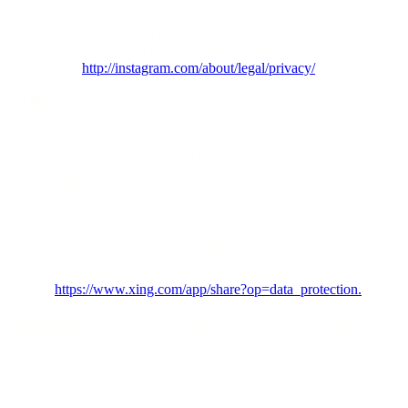
Inhalte oder unsere Beiträge abonnieren können. Sofern die
Nutzer Mitglieder der Plattform Instagram sind, kann Instagram
den Aufruf der o.g. Inhalte und Funktionen den dortigen
Profilen der Nutzer zuordnen. Datenschutzerklärung von
Instagram:
http://instagram.com/about/legal/privacy/
.
Xing
Innerhalb unseres Onlineangebotes können Funktionen und
Inhalte des Dienstes Xing, angeboten durch die XING AG,
Dammtorstraße 29-32, 20354 Hamburg, Deutschland,
eingebunden werden. Hierzu können z.B. Inhalte wie Bilder,
Videos oder Texte und Schaltflächen gehören, mit denen Nutzer
Ihr Gefallen betreffend die Inhalte kundtun, den Verfassern der
Inhalte oder unsere Beiträge abonnieren können. Sofern die
Nutzer Mitglieder der Plattform Xing sind, kann Xing den
Aufruf der o.g. Inhalte und Funktionen den dortigen Profilen der
Nutzer zuordnen. Datenschutzerklärung von
Xing:
https://www.xing.com/app/share?op=data_protection.
.
Erstellt mit Datenschutz-Generator.de von RA Dr. Thomas
Schwenke