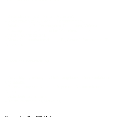
- Bestandsdaten (z.B., Namen, Adressen).
- Kontaktdaten (z.B., E-Mail, Telefonnummern).
- Inhaltsdaten (z.B., Texteingaben, Fotografien, Videos).
- Nutzungsdaten (z.B., besuchte Webseiten, Interesse an
Inhalten, Zugriffszeiten).
- Meta-/Kommunikationsdaten (z.B., Geräte-Informationen, IP-
Adressen).
Zweck der Verarbeitung
- Zurverfügungstellung des Onlineangebotes, seiner Funktionen
und Inhalte.
- Beantwortung von Kontaktanfragen und Kommunikation mit
Nutzern.
- Sicherheitsmaßnahmen.
- Reichweitenmessung/Marketing