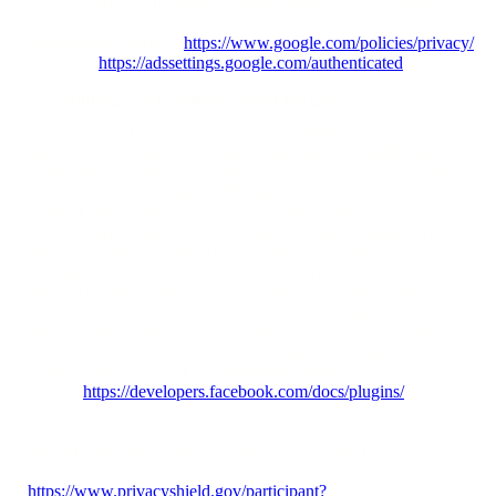
erhoben werden. Die Daten können in den USA verarbeitet
werden.
Datenschutzerklärung:
https://www.google.com/policies/privacy/
, Opt-Out:
https://adssettings.google.com/authenticated
.
Verwendung von Facebook Social Plugins
Wir nutzen auf Grundlage unserer berechtigten Interessen (d.h.
Interesse an der Analyse, Optimierung und wirtschaftlichem
Betrieb unseres Onlineangebotes im Sinne des Art. 6 Abs. 1 lit.
f. DSGVO) Social Plugins ("Plugins") des sozialen Netzwerkes
facebook.com, welches von der Facebook Ireland Ltd., 4 Grand
Canal Square, Grand Canal Harbour, Dublin 2, Irland betrieben
wird ("Facebook"). Die Plugins können Interaktionselemente
oder Inhalte (z.B. Videos, Grafiken oder Textbeiträge) darstellen
und sind an einem der Facebook Logos erkennbar (weißes „f“
auf blauer Kachel, den Begriffen "Like", "Gefällt mir" oder
einem „Daumen hoch“-Zeichen) oder sind mit dem Zusatz
"Facebook Social Plugin" gekennzeichnet. Die Liste und das
Aussehen der Facebook Social Plugins kann hier eingesehen
werden:
https://developers.facebook.com/docs/plugins/
.
Facebook ist unter dem Privacy-Shield-Abkommen zertifiziert
und bietet hierdurch eine Garantie, das europäische
Datenschutzrecht einzuhalten
(
https://www.privacyshield.gov/participant?