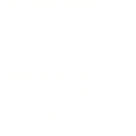
werden. Des Weiteren kann die Speicherung von Cookies
mittels deren Abschaltung in den Einstellungen des Browsers
erreicht werden. Bitte beachten Sie, dass dann gegebenenfalls
nicht alle Funktionen dieses Onlineangebotes genutzt werden
können.
Löschung von Daten
Die von uns verarbeiteten Daten werden nach Maßgabe der Art.
17 und 18 DSGVO gelöscht oder in ihrer Verarbeitung
eingeschränkt. Sofern nicht im Rahmen dieser
Datenschutzerklärung ausdrücklich angegeben, werden die bei
uns gespeicherten Daten gelöscht, sobald sie für ihre
Zweckbestimmung nicht mehr erforderlich sind und der
Löschung keine gesetzlichen Aufbewahrungspflichten
entgegenstehen. Sofern die Daten nicht gelöscht werden, weil
sie für andere und gesetzlich zulässige Zwecke erforderlich sind,
wird deren Verarbeitung eingeschränkt. D.h. die Daten werden
gesperrt und nicht für andere Zwecke verarbeitet. Das gilt z.B.
für Daten, die aus handels- oder steuerrechtlichen Gründen
aufbewahrt werden müssen.