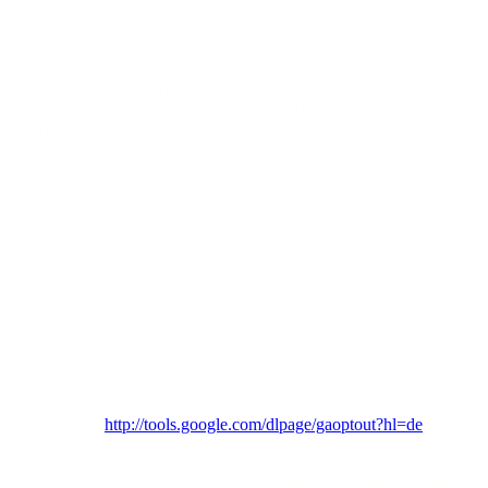
verbundene Dienstleistungen, uns gegenüber zu erbringen.
Dabei können aus den verarbeiteten Daten pseudonyme
Nutzungsprofile der Nutzer erstellt werden.
Wir setzen Google Analytics nur mit aktivierter IP-
Anonymisierung ein. Das bedeutet, die IP-Adresse der Nutzer
wird von Google innerhalb von Mitgliedstaaten der
Europäischen Union oder in anderen Vertragsstaaten des
Abkommens über den Europäischen Wirtschaftsraum gekürzt.
Nur in Ausnahmefällen wird die volle IP-Adresse an einen
Server von Google in den USA übertragen und dort gekürzt.
Die von dem Browser des Nutzers übermittelte IP-Adresse wird
nicht mit anderen Daten von Google zusammengeführt. Die
Nutzer können die Speicherung der Cookies durch eine
entsprechende Einstellung ihrer Browser-Software verhindern;
die Nutzer können darüber hinaus die Erfassung der durch das
Cookie erzeugten und auf ihre Nutzung des Onlineangebotes
bezogenen Daten an Google sowie die Verarbeitung dieser
Daten durch Google verhindern, indem sie das unter folgendem
Link verfügbare Browser-Plugin herunterladen und
installieren:
http://tools.google.com/dlpage/gaoptout?hl=de
.
Weitere Informationen zur Datennutzung durch Google,
Einstellungs- und Widerspruchsmöglichkeiten, erfahren Sie in