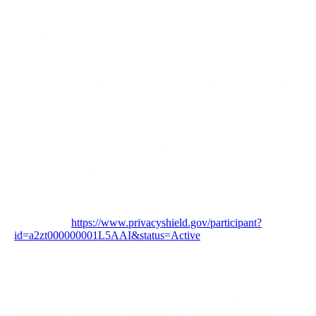
Google Analytics
Wir setzen auf Grundlage unserer berechtigten Interessen (d.h.
Interesse an der Analyse, Optimierung und wirtschaftlichem
Betrieb unseres Onlineangebotes im Sinne des Art. 6 Abs. 1 lit.
f. DSGVO) Google Analytics, einen Webanalysedienst der
Google LLC („Google“) ein. Google verwendet Cookies. Die
durch das Cookie erzeugten Informationen über Benutzung des
Onlineangebotes durch die Nutzer werden in der Regel an einen
Server von Google in den USA übertragen und dort gespeichert.
Google ist unter dem Privacy-Shield-Abkommen zertifiziert und
bietet hierdurch eine Garantie, das europäische Datenschutzrecht
einzuhalten (
https://www.privacyshield.gov/participant?
id=a2zt000000001L5AAI&status=Active
).
Google wird diese Informationen in unserem Auftrag benutzen,
um die Nutzung unseres Onlineangebotes durch die Nutzer
auszuwerten, um Reports über die Aktivitäten innerhalb dieses
Onlineangebotes zusammenzustellen und um weitere, mit der
Nutzung dieses Onlineangebotes und der Internetnutzung