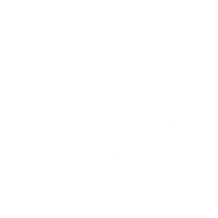
Nach gesetzlichen Vorgaben in Deutschland erfolgt die
Aufbewahrung insbesondere für 6 Jahre gemäß § 257 Abs. 1
HGB (Handelsbücher, Inventare, Eröffnungsbilanzen,
Jahresabschlüsse, Handelsbriefe, Buchungsbelege, etc.) sowie
für 10 Jahre gemäß § 147 Abs. 1 AO (Bücher, Aufzeichnungen,
Lageberichte, Buchungsbelege, Handels- und Geschäftsbriefe,
Für Besteuerung relevante Unterlagen, etc.).
Nach gesetzlichen Vorgaben in Österreich erfolgt die
Aufbewahrung insbesondere für 7 J gemäß § 132 Abs. 1 BAO
(Buchhaltungsunterlagen, Belege/Rechnungen, Konten, Belege,
Geschäftspapiere, Aufstellung der Einnahmen und Ausgaben,
etc.), für 22 Jahre im Zusammenhang mit Grundstücken und für
10 Jahre bei Unterlagen im Zusammenhang mit elektronisch
erbrachten Leistungen, Telekommunikations-, Rundfunk- und
Fernsehleistungen, die an Nichtunternehmer in EU-
Mitgliedstaaten erbracht werden und für die der Mini-One-Stop-
Shop (MOSS) in Anspruch genommen wird.
Ho
sting
Die von uns in Anspruch genommenen Hosting-Leistungen