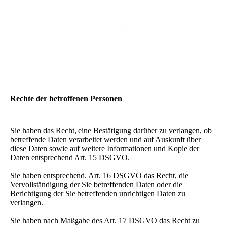
in einem Drittland nur beim Vorliegen der besonderen
Voraussetzungen der Art. 44 ff. DSGVO verarbeiten. D.h. die
Verarbeitung erfolgt z.B. auf Grundlage besonderer Garantien,
wie der offiziell anerkannten Feststellung eines der EU
entsprechenden Datenschutzniveaus (z.B. für die USA durch
das „Privacy Shield“) oder Beachtung offiziell anerkannter
spezieller vertraglicher Verpflichtungen (so genannte
„Standardvertragsklauseln“).
Rechte der betroffenen Personen
Sie haben das Recht, eine Bestätigung darüber zu verlangen, ob
betreffende Daten verarbeitet werden und auf Auskunft über
diese Daten sowie auf weitere Informationen und Kopie der
Daten entsprechend Art. 15 DSGVO.
Sie haben entsprechend. Art. 16 DSGVO das Recht, die
Vervollständigung der Sie betreffenden Daten oder die
Berichtigung der Sie betreffenden unrichtigen Daten zu
verlangen.
Sie haben nach Maßgabe des Art. 17 DSGVO das Recht zu