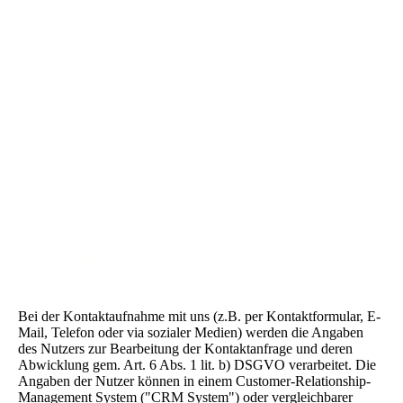
Dienst befindet (sogenannte Serverlogfiles). Zu den
Zugriffsdaten gehören Name der abgerufenen Webseite, Datei,
Datum und Uhrzeit des Abrufs, übertragene Datenmenge,
Meldung über erfolgreichen Abruf, Browsertyp nebst Version,
das Betriebssystem des Nutzers, Referrer URL (die zuvor
besuchte Seite), IP-Adresse und der anfragende Provider.
Logfile-Informationen werden aus Sicherheitsgründen (z.B. zur
Aufklärung von Missbrauchs- oder Betrugshandlungen) für die
Dauer von maximal 7 Tagen gespeichert und danach gelöscht.
Daten, deren weitere Aufbewahrung zu Beweiszwecken
erforderlich ist, sind bis zur endgültigen Klärung des jeweiligen
Vorfalls von der Löschung ausgenommen.
Kontaktaufnahme
Bei der Kontaktaufnahme mit uns (z.B. per Kontaktformular, E-
Mail, Telefon oder via sozialer Medien) werden die Angaben
des Nutzers zur Bearbeitung der Kontaktanfrage und deren
Abwicklung gem. Art. 6 Abs. 1 lit. b) DSGVO verarbeitet. Die
Angaben der Nutzer können in einem Customer-Relationship-
Management System ("CRM System") oder vergleichbarer