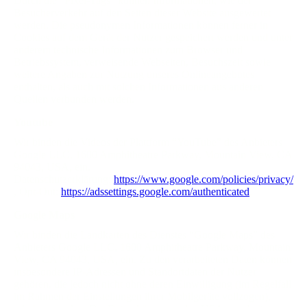
Durch die "Pixel-Tags" können Informationen, wie der
Besucherverkehr auf den Seiten dieser Website ausgewertet
werden. Die pseudonymen Informationen können ferner in
Cookies auf dem Gerät der Nutzer gespeichert werden und unter
anderem technische Informationen zum Browser und
Betriebssystem, verweisende Webseiten, Besuchszeit sowie
weitere Angaben zur Nutzung unseres Onlineangebotes
enthalten, als auch mit solchen Informationen aus anderen
Quellen verbunden werden.
Youtube
Wir binden die Videos der Plattform “YouTube” des Anbieters
Google LLC, 1600 Amphitheatre Parkway, Mountain View, CA
94043, USA, ein.
Datenschutzerklärung:
https://www.google.com/policies/privacy/
, Opt-Out:
https://adssettings.google.com/authenticated
.
Google Maps
Wir binden die Landkarten des Dienstes “Google Maps” des
Anbieters Google LLC, 1600 Amphitheatre Parkway, Mountain
View, CA 94043, USA, ein. Zu den verarbeiteten Daten können
insbesondere IP-Adressen und Standortdaten der Nutzer
gehören, die jedoch nicht ohne deren Einwilligung (im Regelfall
im Rahmen der Einstellungen ihrer Mobilgeräte vollzogen),