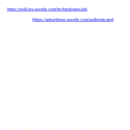
der Datenschutzerklärung von Google
(
https://policies.google.com/technologies/ads
) sowie in den
Einstellungen für die Darstellung von Werbeeinblendungen
durch Google
(https://adssettings.google.com/authenticated
).
Die personenbezogenen Daten der Nutzer werden nach 14
Monaten gelöscht oder anonymisert.
Onlinepräsenzen in sozialen Medien
Wir unterhalten Onlinepräsenzen innerhalb sozialer Netzwerke
und Plattformen, um mit den dort aktiven Kunden, Interessenten
und Nutzern kommunizieren und sie dort über unsere
Leistungen informieren zu können. Beim Aufruf der jeweiligen
Netzwerke und Plattformen gelten die Geschäftsbedingungen
und die Datenverarbeitungsrichtlinien deren jeweiligen
Betreiber.
Soweit nicht anders im Rahmen unserer Datenschutzerklärung
angegeben, verarbeiten wir die Daten der Nutzer sofern diese
mit uns innerhalb der sozialen Netzwerke und Plattformen
kommunizieren, z.B. Beiträge auf unseren Onlinepräsenzen