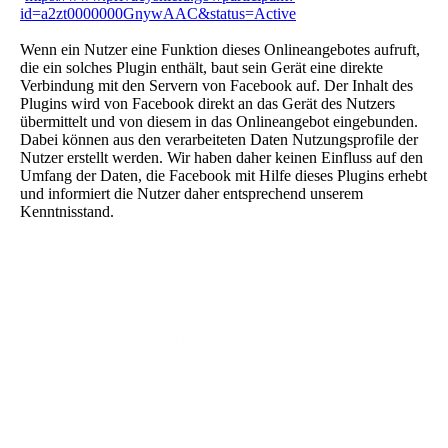
id=a2zt0000000GnywAAC&status=Active
).
Wenn ein Nutzer eine Funktion dieses Onlineangebotes aufruft,
die ein solches Plugin enthält, baut sein Gerät eine direkte
Verbindung mit den Servern von Facebook auf. Der Inhalt des
Plugins wird von Facebook direkt an das Gerät des Nutzers
übermittelt und von diesem in das Onlineangebot eingebunden.
Dabei können aus den verarbeiteten Daten Nutzungsprofile der
Nutzer erstellt werden. Wir haben daher keinen Einfluss auf den
Umfang der Daten, die Facebook mit Hilfe dieses Plugins erhebt
und informiert die Nutzer daher entsprechend unserem
Kenntnisstand.
Durch die Einbindung der Plugins erhält Facebook die
Information, dass ein Nutzer die entsprechende Seite des
Onlineangebotes aufgerufen hat. Ist der Nutzer bei Facebook
eingeloggt, kann Facebook den Besuch seinem Facebook-Konto
zuordnen. Wenn Nutzer mit den Plugins interagieren, zum
Beispiel den Like Button betätigen oder einen Kommentar
abgeben, wird die entsprechende Information von Ihrem Gerät
direkt an Facebook übermittelt und dort gespeichert. Falls ein
Nutzer kein Mitglied von Facebook ist, besteht trotzdem die
Möglichkeit, dass Facebook seine IP-Adresse in Erfahrung
bringt und speichert. Laut Facebook wird in Deutschland nur
eine anonymisierte IP-Adresse gespeichert.