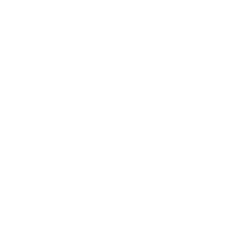
Sie können der künftigen Verarbeitung der Sie betreffenden
Daten nach Maßgabe des Art. 21 DSGVO jederzeit
widersprechen. Der Widerspruch kann insbesondere gegen die
Verarbeitung für Zwecke der Direktwerbung erfolgen.
Cookies und Widerspruchsrecht bei Direktwerbung
Als „Cookies“ werden kleine Dateien bezeichnet, die auf
Rechnern der Nutzer gespeichert werden. Innerhalb der Cookies
können unterschiedliche Angaben gespeichert werden. Ein
Cookie dient primär dazu, die Angaben zu einem Nutzer (bzw.
dem Gerät auf dem das Cookie gespeichert ist) während oder
auch nach seinem Besuch innerhalb eines Onlineangebotes zu
speichern. Als temporäre Cookies, bzw. „Session-Cookies“ oder
„transiente Cookies“, werden Cookies bezeichnet, die gelöscht
werden, nachdem ein Nutzer ein Onlineangebot verlässt und
seinen Browser schließt. In einem solchen Cookie kann z.B. der
Inhalt eines Warenkorbs in einem Onlineshop oder ein Login-
Staus gespeichert werden. Als „permanent“ oder „persistent“
werden Cookies bezeichnet, die auch nach dem Schließen des
Browsers gespeichert bleiben. So kann z.B. der Login-Status