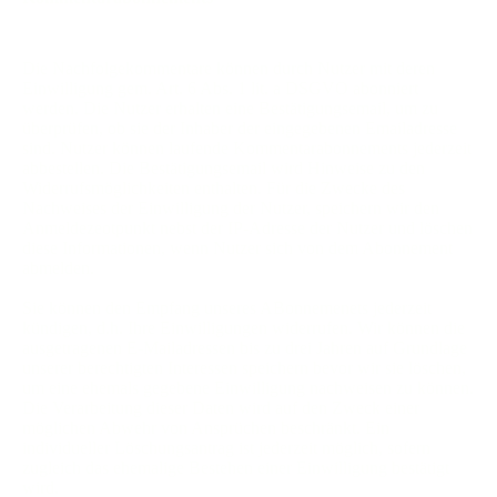
Die Nachfolgekommentare können durch Nutzer mit deren
Einwilligung gem. Art. 6 Abs. 1 lit. a DSGVO abonniert
werden. Die Nutzer erhalten eine Bestätigungsemail, um zu
überprüfen, ob sie der Inhaber der eingegebenen Emailadresse
sind. Nutzer können laufende Kommentarabonnements jederzeit
abbestellen. Die Bestätigungsemail wird Hinweise zu den
Widerrufsmöglichkeiten enthalten. Für die Zwecke des
Nachweises der Einwilligung der Nutzer, speichern wir den
Anmeldezeotpunkt nebst der IP-Adresse der Nutzer und löschen
diese Informationen, wenn Nutzer sich von dem Abonnement
abmelden.
Sie können den Empfang unseres ABonnemenets jederzeit
kündigen, d.h. Ihre Einwilligungen widerrufen. Wir können die
ausgetragenen E-Mailadressen bis zu drei Jahren auf Grundlage
unserer berechtigten Interessen speichern bevor wir sie löschen,
um eine ehemals gegebene Einwilligung nachweisen zu können.
Die Verarbeitung dieser Daten wird auf den Zweck einer
möglichen Abwehr von Ansprüchen beschränkt. Ein
individueller Löschungsantrag ist jederzeit möglich, sofern
zugleich das ehemalige Bestehen einer Einwilligung bestätigt
wird.