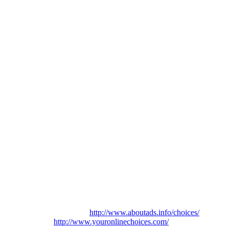
gespeichert werden, wenn die Nutzer diese nach mehreren
Tagen aufsuchen. Ebenso können in einem solchen Cookie die
Interessen der Nutzer gespeichert werden, die für
Reichweitenmessung oder Marketingzwecke verwendet werden.
Als „Third-Party-Cookie“ werden Cookies bezeichnet, die von
anderen Anbietern als dem Verantwortlichen, der das
Onlineangebot betreibt, angeboten werden (andernfalls, wenn es
nur dessen Cookies sind spricht man von „First-Party Cookies“).
Wir können temporäre und permanente Cookies einsetzen und
klären hierüber im Rahmen unserer Datenschutzerklärung auf.
Falls die Nutzer nicht möchten, dass Cookies auf ihrem Rechner
gespeichert werden, werden sie gebeten die entsprechende
Option in den Systemeinstellungen ihres Browsers zu
deaktivieren. Gespeicherte Cookies können in den
Systemeinstellungen des Browsers gelöscht werden. Der
Ausschluss von Cookies kann zu Funktionseinschränkungen
dieses Onlineangebotes führen.
Ein genereller Widerspruch gegen den Einsatz der zu Zwecken
des Onlinemarketing eingesetzten Cookies kann bei einer
Vielzahl der Dienste, vor allem im Fall des Trackings, über die
US-amerikanische Seite
http://www.aboutads.info/choices/
oder
die EU-Seite
http://www.youronlinechoices.com/
erklärt