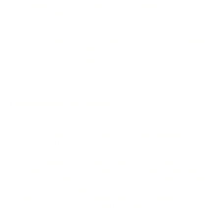
eingewilligt haben, eine rechtliche Verpflichtung dies vorsieht
oder auf Grundlage unserer berechtigten Interessen (z.B. beim
Einsatz von Beauftragten, Webhostern, etc.).
Sofern wir Dritte mit der Verarbeitung von Daten auf Grundlage
eines sog. „Auftragsverarbeitungsvertrages“ beauftragen,
geschieht dies auf Grundlage des Art. 28 DSGVO.
Übermittlungen in Drittländer
Sofern wir Daten in einem Drittland (d.h. außerhalb der
Europäischen Union (EU) oder des Europäischen
Wirtschaftsraums (EWR)) verarbeiten oder dies im Rahmen der
Inanspruchnahme von Diensten Dritter oder Offenlegung, bzw.
Übermittlung von Daten an Dritte geschieht, erfolgt dies nur,
wenn es zur Erfüllung unserer (vor)vertraglichen Pflichten, auf
Grundlage Ihrer Einwilligung, aufgrund einer rechtlichen
Verpflichtung oder auf Grundlage unserer berechtigten
Interessen geschieht. Vorbehaltlich gesetzlicher oder
vertraglicher Erlaubnisse, verarbeiten oder lassen wir die Daten