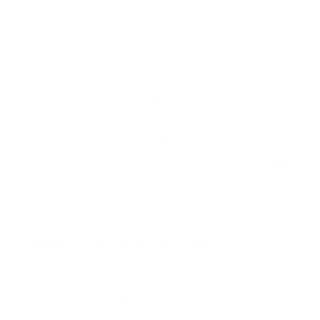
dienen der Zurverfügungstellung der folgenden Leistungen:
Infrastruktur- und Plattformdienstleistungen, Rechenkapazität,
Speicherplatz und Datenbankdienste, Sicherheitsleistungen
sowie technische Wartungsleistungen, die wir zum Zwecke des
Betriebs dieses Onlineangebotes einsetzen.
Hierbei verarbeiten wir, bzw. unser Hostinganbieter
Bestandsdaten, Kontaktdaten, Inhaltsdaten, Vertragsdaten,
Nutzungsdaten, Meta- und Kommunikationsdaten von Kunden,
Interessenten und Besuchern dieses Onlineangebotes auf
Grundlage unserer berechtigten Interessen an einer effizienten
und sicheren Zurverfügungstellung dieses Onlineangebotes gem.
Art. 6 Abs. 1 lit. f DSGVO i.V.m. Art. 28 DSGVO (Abschluss
Auftragsverarbeitungsvertrag).
Erhebung von Zugriffsdaten und Logfiles
Wir, bzw. unser Hostinganbieter, erhebt auf Grundlage unserer
berechtigten Interessen im Sinne des Art. 6 Abs. 1 lit. f. DSGVO
Daten über jeden Zugriff auf den Server, auf dem sich dieser