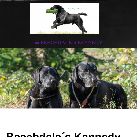
BEECHDALE´S KENNEDY
Beechdale´s Kennedy