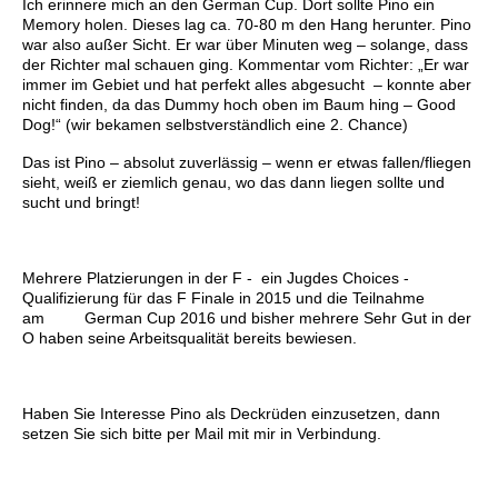
Ich erinnere mich an den German Cup. Dort sollte Pino ein
Memory holen. Dieses lag ca. 70-80 m den Hang herunter. Pino
war also außer Sicht. Er war über Minuten weg – solange, dass
der Richter mal schauen ging. Kommentar vom Richter: „Er war
immer im Gebiet und hat perfekt alles abgesucht – konnte aber
nicht finden, da das Dummy hoch oben im Baum hing – Good
Dog!“ (wir bekamen selbstverständlich eine 2. Chance)
Das ist Pino – absolut zuverlässig – wenn er etwas fallen/fliegen
sieht, weiß er ziemlich genau, wo das dann liegen sollte und
sucht und bringt!
Mehrere Platzierungen in der F - ein Jugdes Choices -
Qualifizierung für das F Finale in 2015 und die Teilnahme
am German Cup 2016 und bisher mehrere Sehr Gut in der
O haben seine Arbeitsqualität bereits bewiesen.
Haben Sie Interesse Pino als Deckrüden einzusetzen, dann
setzen Sie sich bitte per Mail mit mir in Verbindung.